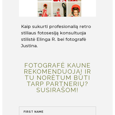
Kaip sukurti profesionalią retro
stiliaus fotosesiją konsultuoja
stilistė Elinga R. bei fotografė
Justina.
FOTOGRAFĖ KAUNE
REKOMENDUOJA! IR
TU NORĖTUM BŪTI
TARP PARTNERIŲ?
SUSIRAŠOM!