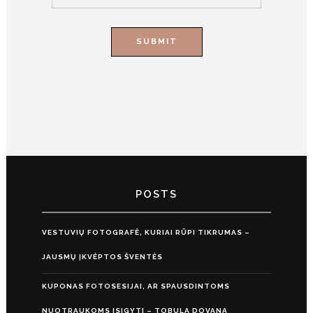
POSTS
VESTUVIŲ FOTOGRAFĖ, KURIAI RŪPI TIKRUMAS –
JAUSMŲ ĮKVĖPTOS ŠVENTĖS
KUPONAS FOTOSESIJAI, AR SPAUSDINTOMS
NUOTRAUKOMS ĮSIGYTI – TOBULA DOVANA