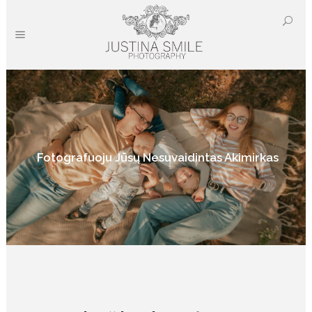
Fotografuoju Jūsų Nesuvaidintas Akimirkas