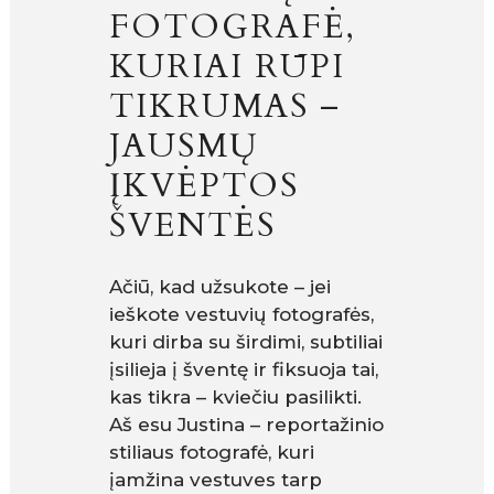
FOTOGRAFĖ,
KURIAI RŪPI
TIKRUMAS –
JAUSMŲ
ĮKVĖPTOS
ŠVENTĖS
Ačiū, kad užsukote – jei
ieškote vestuvių fotografės,
kuri dirba su širdimi, subtiliai
įsilieja į šventę ir fiksuoja tai,
kas tikra – kviečiu pasilikti.
Aš esu Justina – reportažinio
stiliaus fotografė, kuri
įamžina vestuves tarp