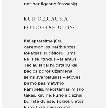
net per ilgesnę fotosesiją.
KUR GERIAUSIA
FOTOGRAFUOTIS?
Kai aptarsime jūsų
ceremonijos bei šventės
lokacijas, sudėliosiu jums
kelis skirtingus variantus.
Tačiau labai nuostabu kai
pačios poros užsimena
jiems svarbiausias vietoves:
pirmo pasimatymo
kampelis, mėgstamas miško
takas, kavinė, kurioje dažnai
būnate dviese. Tokios vietos
kuria tikrą pasakojimą.