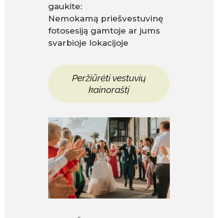
gaukite:
Nemokamą priešvestuvinę
fotosesiją gamtoje ar jums
svarbioje lokacijoje
Peržiūrėti vestuvių
kainoraštį