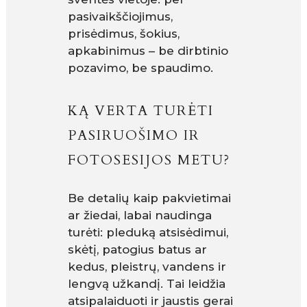
pasivaikščiojimus,
prisėdimus, šokius,
apkabinimus – be dirbtinio
pozavimo, be spaudimo.
KĄ VERTA TURĖTI
PASIRUOŠIMO IR
FOTOSESIJOS METU?
Be detalių kaip pakvietimai
ar žiedai, labai naudinga
turėti: pleduką atsisėdimui,
skėtį, patogius batus ar
kedus, pleistrų, vandens ir
lengvą užkandį. Tai leidžia
atsipalaiduoti ir jaustis gerai