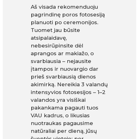
Aš visada rekomenduoju
pagrindinę poros fotosesiją
planuoti po ceremonijos.
Tuomet jau būsite
atsipalaidavę,
nebesirūpinsite dėl
aprangos ar makiažo, o
svarbiausia – nejausite
įtampos ir nuovargio dar
prieš svarbiausią dienos
akimirką. Nereikia 3 valandų
intensyvios fotosesijos – 1–2
valandos yra visiškai
pakankama pagauti tuos
VAU kadrus, o likusias
nuotraukas pagausime
natūraliai per dieną, jūsų
šventės vietoje: per