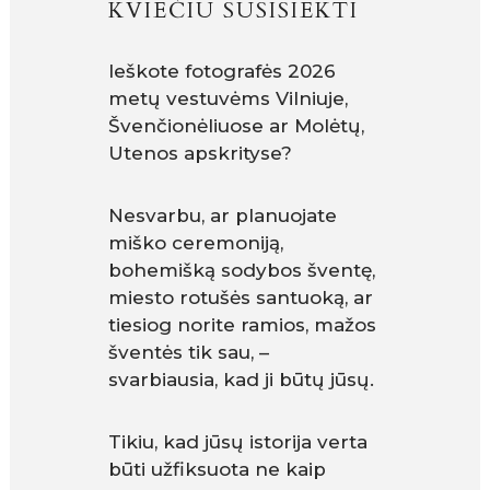
KVIEČIU SUSISIEKTI
Ieškote fotografės 2026
metų vestuvėms Vilniuje,
Švenčionėliuose ar Molėtų,
Utenos apskrityse?
Nesvarbu, ar planuojate
miško ceremoniją,
bohemišką sodybos šventę,
miesto rotušės santuoką, ar
tiesiog norite ramios, mažos
šventės tik sau, –
svarbiausia, kad ji būtų jūsų.
Tikiu, kad jūsų istorija verta
būti užfiksuota ne kaip