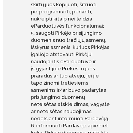
skirtų juos kopijuoti, šifruoti,
perprogramuoti, perkelti,
nukreipti kitaip nei leidžia
eParduotuvės funkcionalumai;
saugoti Pirkėjo prisijungimo
duomenis nuo trečiųjų asmenų,
išskyrus asmenis, kuriuos Pirkėjas
įgaliojo atstovauti Pirkėjui
naudojantis eParduotuve ir
įsigyjant joje Prekes, o juos
praradus ar tuo atveju, jei jie
tapo žinomi tretiesiems
asmenims ir/ar buvo padarytas
prisijungimo duomenų
neteisėtas atskleidimas, vagystė
ar neteisėtas naudojimas,
nedelsiant informuoti Pardavėją.
informuoti Pardavėją apie bet
kokių Pirkėjo duomenų, pateiktų