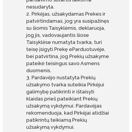
nesudaryta.
Pirkėjas, užsakydamas Prekes ir
patvirtindamas, jog yra susipažinęs
su šiomis Taisyklėmis, deklaruoja,
jog jis, vadovaujantis šiose
Taisyklėse numatyta tvarka, turi
teisę įsigyti Prekę eParduotuvėje,
bei patvirtina, jog Prekių užsakyme
pateikė teisingus savo Asmens
duomenis.
Pardavėjo nustatyta Prekių
užsakymo tvarka suteikia Pirkėjui
galimybę patikrinti ir ištaisyti
klaidas prieš pateikiant Prekių
užsakymą vykdymui. Pardavėjas
rekomenduoja, kad Pirkėjai atidžiai
patikrintų teikiamą Prekių
užsakymą vykdymui.