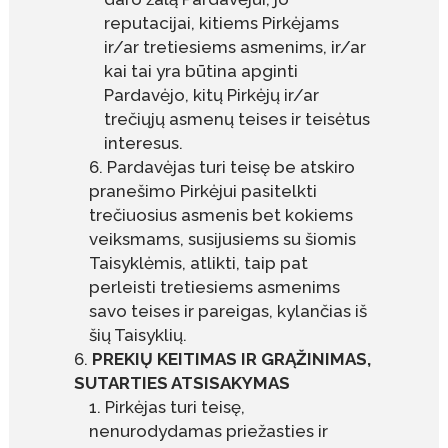
reputacijai, kitiems Pirkėjams
ir/ar tretiesiems asmenims, ir/ar
kai tai yra būtina apginti
Pardavėjo, kitų Pirkėjų ir/ar
trečiųjų asmenų teises ir teisėtus
interesus.
Pardavėjas turi teisę be atskiro
pranešimo Pirkėjui pasitelkti
trečiuosius asmenis bet kokiems
veiksmams, susijusiems su šiomis
Taisyklėmis, atlikti, taip pat
perleisti tretiesiems asmenims
savo teises ir pareigas, kylančias iš
šių Taisyklių.
PREKIŲ KEITIMAS IR GRĄŽINIMAS,
SUTARTIES ATSISAKYMAS
Pirkėjas turi teisę,
nenurodydamas priežasties ir