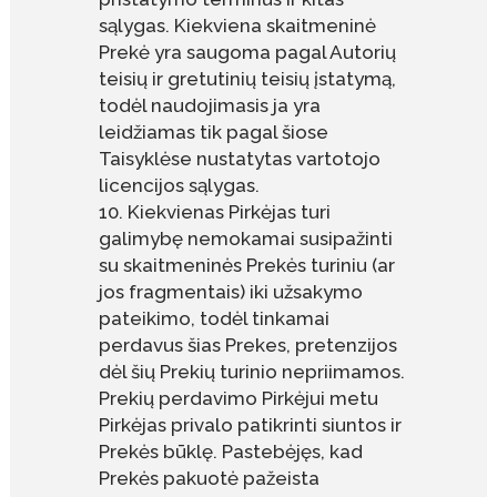
sąlygas. Kiekviena skaitmeninė
Prekė yra saugoma pagal Autorių
teisių ir gretutinių teisių įstatymą,
todėl naudojimasis ja yra
leidžiamas tik pagal šiose
Taisyklėse nustatytas vartotojo
licencijos sąlygas.
Kiekvienas Pirkėjas turi
galimybę nemokamai susipažinti
su skaitmeninės Prekės turiniu (ar
jos fragmentais) iki užsakymo
pateikimo, todėl tinkamai
perdavus šias Prekes, pretenzijos
dėl šių Prekių turinio nepriimamos.
Prekių perdavimo Pirkėjui metu
Pirkėjas privalo patikrinti siuntos ir
Prekės būklę. Pastebėjęs, kad
Prekės pakuotė pažeista