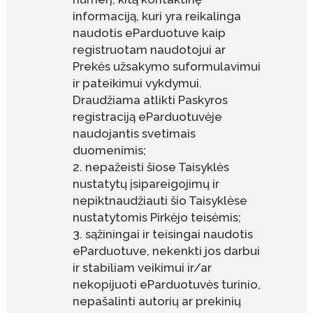
informaciją, kuri yra reikalinga
naudotis eParduotuve kaip
registruotam naudotojui ar
Prekės užsakymo suformulavimui
ir pateikimui vykdymui.
Draudžiama atlikti Paskyros
registraciją eParduotuvėje
naudojantis svetimais
duomenimis;
nepažeisti šiose Taisyklės
nustatytų įsipareigojimų ir
nepiktnaudžiauti šio Taisyklėse
nustatytomis Pirkėjo teisėmis;
sąžiningai ir teisingai naudotis
eParduotuve, nekenkti jos darbui
ir stabiliam veikimui ir/ar
nekopijuoti eParduotuvės turinio,
nepašalinti autorių ar prekinių