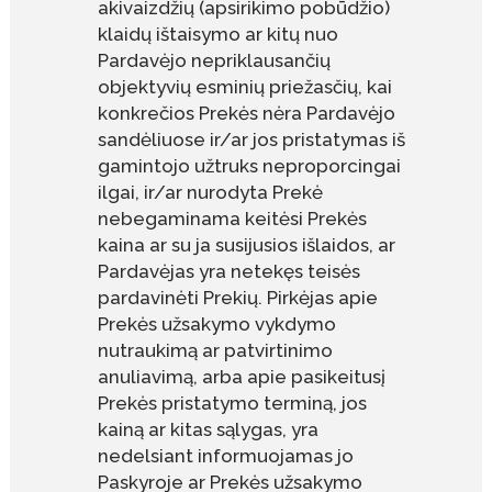
akivaizdžių (apsirikimo pobūdžio)
klaidų ištaisymo ar kitų nuo
Pardavėjo nepriklausančių
objektyvių esminių priežasčių, kai
konkrečios Prekės nėra Pardavėjo
sandėliuose ir/ar jos pristatymas iš
gamintojo užtruks neproporcingai
ilgai, ir/ar nurodyta Prekė
nebegaminama keitėsi Prekės
kaina ar su ja susijusios išlaidos, ar
Pardavėjas yra netekęs teisės
pardavinėti Prekių. Pirkėjas apie
Prekės užsakymo vykdymo
nutraukimą ar patvirtinimo
anuliavimą, arba apie pasikeitusį
Prekės pristatymo terminą, jos
kainą ar kitas sąlygas, yra
nedelsiant informuojamas jo
Paskyroje ar Prekės užsakymo