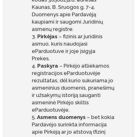
Kaunas, B. Sruogos g. 7-4.
Duomenys apie Pardavėją
kaupiami ir saugomi Juridinių
asmenų registre.
Pirkėjas
– fizinis ar juridinis
asmuo, kuris naudojasi
eParduotuve ir joje įsigyja
Prekes.
Paskyra
– Pirkėjo atliekamos
registracijos eParduotuvėje
rezultatas, dėl kurio sukuriama jo
asmeninius duomenis, pranešimų
ir užsakymų istoriją sauganti
asmeninė Pirkėjo skiltis
eParduotuvėje.
Asmens duomenys
– bet kokia
Pardavėjo surinkta informacija
apie Pirkėją ar jo atstovą (fizinį