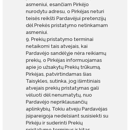
asmeniui, esančiam Pirkėjo
nurodytu adresu, o Pirkėjas neturi
teisės reikšti Pardavėjui pretenzijų
dėl Prekės pristatymo netinkamam
asmeniui.
Prekių pristatymo terminai
netaikomi tais atvejais, kai
Pardavėjo sandėlyje nėra reikiamų
prekių, o Pirkėjas informuojamas
apie jo užsakytų Prekių trūkumą.
Pirkėjas, patvirtindamas šias
Taisykles, sutinka, jog išimtiniais
atvejais prekių pristatymas gali
vėluoti dėl nenumatytų, nuo
Pardavėjo nepriklausančių
aplinkybių. Tokiu atveju Pardavėjas
įsipareigoja nedelsiant susisiekti su
Pirkėju ir suderinti Prekių
pristatymo terminus ir kitas