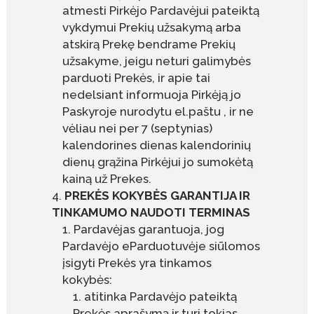
atmesti Pirkėjo Pardavėjui pateiktą
vykdymui Prekių užsakymą arba
atskirą Prekę bendrame Prekių
užsakyme, jeigu neturi galimybės
parduoti Prekės, ir apie tai
nedelsiant informuoja Pirkėją jo
Paskyroje nurodytu el.paštu , ir ne
vėliau nei per 7 (septynias)
kalendorines dienas kalendorinių
dienų grąžina Pirkėjui jo sumokėtą
kainą už Prekes.
PREKĖS KOKYBĖS GARANTIJA IR
TINKAMUMO NAUDOTI TERMINAS
Pardavėjas garantuoja, jog
Pardavėjo eParduotuvėje siūlomos
įsigyti Prekės yra tinkamos
kokybės:
atitinka Pardavėjo pateiktą
Prekės aprašymą ir turi tokias