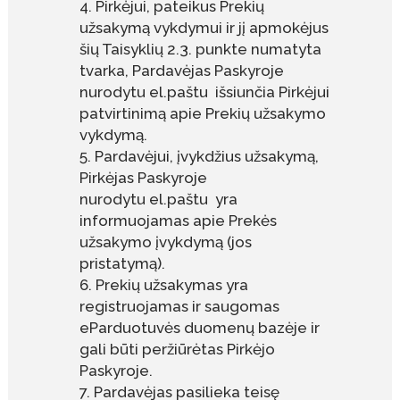
Pirkėjui, pateikus Prekių
užsakymą vykdymui ir jį apmokėjus
šių Taisyklių 2.3. punkte numatyta
tvarka, Pardavėjas Paskyroje
nurodytu el.paštu išsiunčia Pirkėjui
patvirtinimą apie Prekių užsakymo
vykdymą.
Pardavėjui, įvykdžius užsakymą,
Pirkėjas Paskyroje
nurodytu el.paštu yra
informuojamas apie Prekės
užsakymo įvykdymą (jos
pristatymą).
Prekių užsakymas yra
registruojamas ir saugomas
eParduotuvės duomenų bazėje ir
gali būti peržiūrėtas Pirkėjo
Paskyroje.
Pardavėjas pasilieka teisę