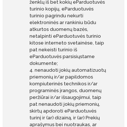
ženklų iš bet kokių eParduotuvės
turinio kopijų, eParduotuvės
turinio pagrindu nekurti
elektroninės ar rankiniu būdu
atkurtos duomenų bazės,
netalpinti eParduotuvės turinio
kitose interneto svetainėse, taip
pat nekeisti turinio iš
eParduotuvės parsisiųstame
dokumente;
nenaudoti jokių automatizuotų
priemonių ir/ar papildomos
kompiuterinės technikos ir/ar
programinės įrangos, duomenų
peržiūrai ir/ar išsaugojimui, taip
pat nenaudoti jokių priemonių,
skirtų apdoroti eParduotuvės
turinį ir (ar) dizainą, ir (ar) Prekių
aprašymus bei nuotraukas, ar