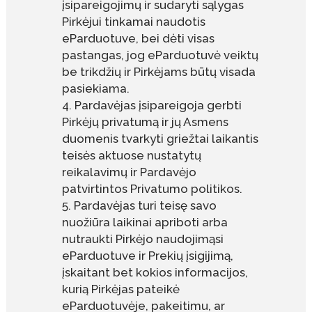
įsipareigojimų ir sudaryti sąlygas
Pirkėjui tinkamai naudotis
eParduotuve, bei dėti visas
pastangas, jog eParduotuvė veiktų
be trikdžių ir Pirkėjams būtų visada
pasiekiama.
Pardavėjas įsipareigoja gerbti
Pirkėjų privatumą ir jų Asmens
duomenis tvarkyti griežtai laikantis
teisės aktuose nustatytų
reikalavimų ir Pardavėjo
patvirtintos Privatumo politikos.
Pardavėjas turi teisę savo
nuožiūra laikinai apriboti arba
nutraukti Pirkėjo naudojimąsi
eParduotuve ir Prekių įsigijimą,
įskaitant bet kokios informacijos,
kurią Pirkėjas pateikė
eParduotuvėje, pakeitimu, ar