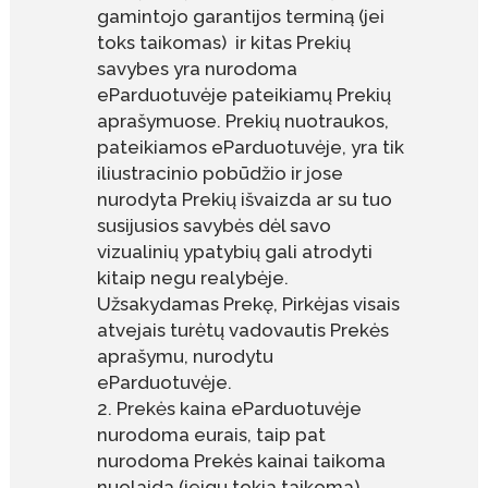
gamintojo garantijos terminą (jei
toks taikomas) ir kitas Prekių
savybes yra nurodoma
eParduotuvėje pateikiamų Prekių
aprašymuose. Prekių nuotraukos,
pateikiamos eParduotuvėje, yra tik
iliustracinio pobūdžio ir jose
nurodyta Prekių išvaizda ar su tuo
susijusios savybės dėl savo
vizualinių ypatybių gali atrodyti
kitaip negu realybėje.
Užsakydamas Prekę, Pirkėjas visais
atvejais turėtų vadovautis Prekės
aprašymu, nurodytu
eParduotuvėje.
Prekės kaina eParduotuvėje
nurodoma eurais, taip pat
nurodoma Prekės kainai taikoma
nuolaida (jeigu tokia taikoma).