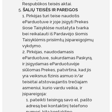
Respublikos teisės aktai.
ŠALIŲ TEISĖS IR PAREIGOS
Pirkėjas turi teise naudotis
eParduotuve ir joje įsigyti Prekes
šiose Taisyklėse nustatyta tvarka
bei reikalauti iš Pardavėjo šiomis
Taisyklėmis prisiimtų įsipareigojimų
vykdymo.
Pirkėjas, naudodamasis
eParduotuve, sukurdamas Paskyrą,
ir įsigydamas eParduotuvėje
siūlomas Prekes, patvirtina, kad jis
yra veiksnus fizinis asmuo ir/ar
teisėtai atstovaujantis trečiajam
asmeniui, kurio vardu veikia, ir
įsipareigoja:
pateikti teisingą savo el. pašto
adresą bei kontaktinį telefono
numerį, kitą kontaktinę