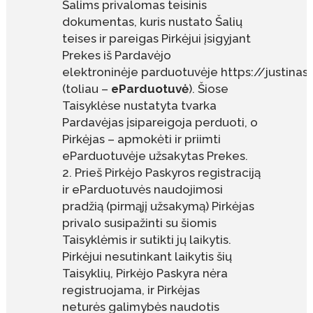
Šalims privalomas teisinis
dokumentas, kuris nustato Šalių
teises ir pareigas Pirkėjui įsigyjant
Prekes iš Pardavėjo
elektroninėje parduotuvėje https://justina
(toliau –
eParduotuvė
). Šiose
Taisyklėse nustatyta tvarka
Pardavėjas įsipareigoja perduoti, o
Pirkėjas – apmokėti ir priimti
eParduotuvėje užsakytas Prekes.
Prieš Pirkėjo Paskyros registraciją
ir eParduotuvės naudojimosi
pradžią (pirmąjį užsakymą) Pirkėjas
privalo susipažinti su šiomis
Taisyklėmis ir sutikti jų laikytis.
Pirkėjui nesutinkant laikytis šių
Taisyklių, Pirkėjo Paskyra nėra
registruojama, ir Pirkėjas
neturės galimybės naudotis