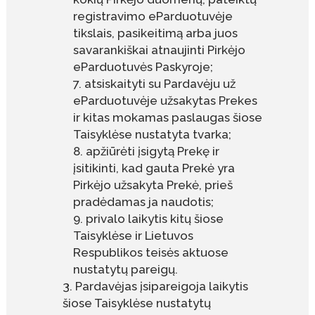
registravimo eParduotuvėje
tikslais, pasikeitimą arba juos
savarankiškai atnaujinti Pirkėjo
eParduotuvės Paskyroje;
atsiskaityti su Pardavėju už
eParduotuvėje užsakytas Prekes
ir kitas mokamas paslaugas šiose
Taisyklėse nustatyta tvarka;
apžiūrėti įsigytą Prekę ir
įsitikinti, kad gauta Prekė yra
Pirkėjo užsakyta Prekė, prieš
pradėdamas ja naudotis;
privalo laikytis kitų šiose
Taisyklėse ir Lietuvos
Respublikos teisės aktuose
nustatytų pareigų.
Pardavėjas įsipareigoja laikytis
šiose Taisyklėse nustatytų