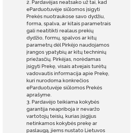
Pardavėjas neatsako už tai, kad
eParduotuvėje siūlomos įsigyti
Prekės nuotraukose savo dydžiu,
forma, spalva, ar kitais parametrais
gali neatitikti realaus prekių
dydžio, formų, spalvos ar kitų
parametrų dėl Pirkėjo naudojamos
įrangos ypatybių ar kitų techninių
priežasčių. Pirkėjas, norėdamas
įsigyti Prekę, visais atvejais turėtų
vadovautis informacija apie Prekę,
kuri nurodoma konkrečios
eParduotuvėje siūlomos Prekės
aprašyme.
Pardavėjo teikiama kokybės
garantija neapriboja ir nevaržo
vartotojų teisių, kurias įsigijus
netinkamos kokybės prekę ar
paslaugą, jiems nustato Lietuvos