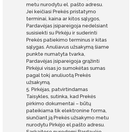
metu nurodytu el. pašto adresu.
Jei keičiasi Prekės pristatymo
terminai, kaina ar kitos sąlygos,
Pardavėjas įsipareigoja nedelsiant
susisiekti su Pirkėju ir suderinti
Prekės patiekimo terminus ir kitas
sąlygas. Anuliavus užsakymą šiame
punkte numatyta tvarka,
Pardavėjas įsipareigoja grąžinti
Pirkėjui visas jo sumokėtas sumas
pagal tokį anuliuotą Prekės
užsakymą.
Pirkėjas, patvirtindamas
Taisykles, sutinka, kad Prekės
pirkimo dokumentai – būtų
pateikiama tik elektronine forma,
siunčiant ją Prekės užsakymo metu
nurodytu Pirkėjo el.pašto adresu.
Sąskaitose nurodomi Pardavėjo