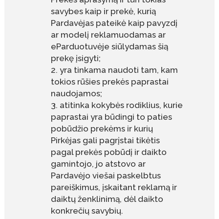
savybes kaip ir prekė, kurią
Pardavėjas pateikė kaip pavyzdį
ar modelį reklamuodamas ar
eParduotuvėje siūlydamas šią
prekę įsigyti;
yra tinkama naudoti tam, kam
tokios rūšies prekės paprastai
naudojamos;
atitinka kokybės rodiklius, kurie
paprastai yra būdingi to paties
pobūdžio prekėms ir kurių
Pirkėjas gali pagrįstai tikėtis
pagal prekės pobūdį ir daikto
gamintojo, jo atstovo ar
Pardavėjo viešai paskelbtus
pareiškimus, įskaitant reklamą ir
daiktų ženklinimą, dėl daikto
konkrečių savybių.