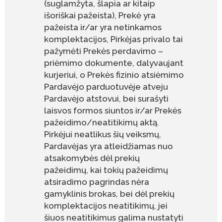
(suglamžyta, šlapia ar kitaip
išoriškai pažeista), Prekė yra
pažeista ir/ar yra netinkamos
komplektacijos, Pirkėjas privalo tai
pažymėti Prekės perdavimo –
priėmimo dokumente, dalyvaujant
kurjeriui, o Prekės fizinio atsiėmimo
Pardavėjo parduotuvėje atveju
Pardavėjo atstovui, bei surašyti
laisvos formos siuntos ir/ar Prekės
pažeidimo/neatitikimų aktą.
Pirkėjui neatlikus šių veiksmų,
Pardavėjas yra atleidžiamas nuo
atsakomybės dėl prekių
pažeidimų, kai tokių pažeidimų
atsiradimo pagrindas nėra
gamyklinis brokas, bei dėl prekių
komplektacijos neatitikimų, jei
šiuos neatitikimus galima nustatyti