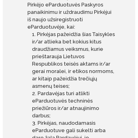
Pirkėjo eParduotuvės Paskyros
panaikinimu ir uždraudimu Pirkėjui
iš naujo užsiregistruoti
eParduotuvėje, kai:
Pirkėjas pažeidžia šias Taisykles
ir/ar atlieka bet kokius kitus
draudžiamus veiksmus, kurie
prieštarauja Lietuvos
Respublikos teisės aktams ir/ar
gerai moralei, ir etikos normoms,
ar kitaip pažeidžia trečiųjų
asmenų teises;
Pardavėjas turi atlikti
eParduotuvės techninės
priežiūros ir/ar atnaujinimo
darbus;
Pirkėjas, naudodamasis
eParduotuve gali sukelti arba
daro žalą Pardavėjui, jo