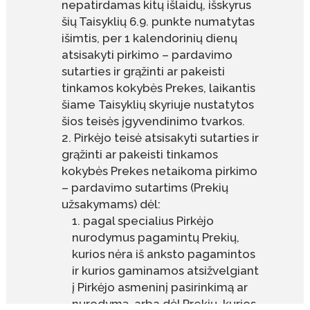
nepatirdamas kitų išlaidų, išskyrus
šių Taisyklių 6.9. punkte numatytas
išimtis, per 1 kalendorinių dienų
atsisakyti pirkimo – pardavimo
sutarties ir grąžinti ar pakeisti
tinkamos kokybės Prekes, laikantis
šiame Taisyklių skyriuje nustatytos
šios teisės įgyvendinimo tvarkos.
Pirkėjo teisė atsisakyti sutarties ir
grąžinti ar pakeisti tinkamos
kokybės Prekes netaikoma pirkimo
– pardavimo sutartims (Prekių
užsakymams) dėl:
pagal specialius Pirkėjo
nurodymus pagamintų Prekių,
kurios nėra iš anksto pagamintos
ir kurios gaminamos atsižvelgiant
į Pirkėjo asmeninį pasirinkimą ar
nurodymą, arba dėl Prekių, kurios