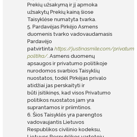
Prekių užsakymą ir jį apmoka
užsakytų Prekių kainą šiose
Taisyklėse numatyta tvarka.
Pardavėjas Pirkėjo Asmens
duomenis tvarko vadovaudamasis
Pardavėjo
patvirtinta
https://justinasmile.com/privatum
politika/
. Asmens duomenų
apsaugos ir privatumo politikoje
nurodomos svarbios Taisyklių
nuostatos, todėl Pirkėjas privalo
atidžiai jas perskaityti ir
būti įsitikinęs, kad visos Privatumo
politikos nuostatos jam yra
suprantamos ir priimtinos.
Šios Taisyklės yra parengtos
vadovaujantis Lietuvos
Respublikos civilinio kodeksu,
Lietuvos Respublikos vartotojų