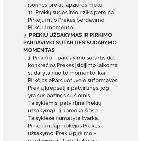
išorinės prekių apžiūros metu.
Prekių sugedimo rizika pereina
Pirkėjui nuo Prekės perdavimo
Pirkėjui momento.
PREKIŲ UŽSAKYMAS IR PIRKIMO
PARDAVIMO SUTARTIES SUDARYMO
MOMENTAS
Pirkimo – pardavimo sutartis dėl
konkrečios Prekės įsigijimo laikoma
sudaryta nuo to momento, kai
Pirkėjas eParduotuvėje suformavęs
Prekių krepšelį ir patvirtinęs, jog
yra susipažinęs su šiomis
Taisyklėmis, patvirtina Prekių
užsakymą ir jį apmoka šiose
Taisyklėse numatyta tvarka.
Pirkėjui neapmokėjus Prekės
užsakymo, Prekių pirkimo –
pardavimo sutartis laikoma