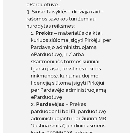
eParduotuve..
Šiose Taisyklėse didžiąja raide
rašomos sąvokos turi žemiau
nurodytas reikšmes:
Prekės
– materialūs daiktai,
kuriuos siūloma įsigyti Pirkėjui per
Pardavėjo administruojamą
eParduotuvę, ir / arba
skaitmeninės formos kūriniai
(garso įrašai, tekstinės ir kitos
rinkmenos), kurių naudojimo
licenciją siūloma įsigyti Pirkėjui
per Pardavėjo administruojamą
eParduotuvę
Pardavėjas
– Prekes
parduodanti bei El. parduotuvę
administruojanti ir prižiūrinti MB
“Justina smila”, juridinio asmens
kodas 305661528, adresas