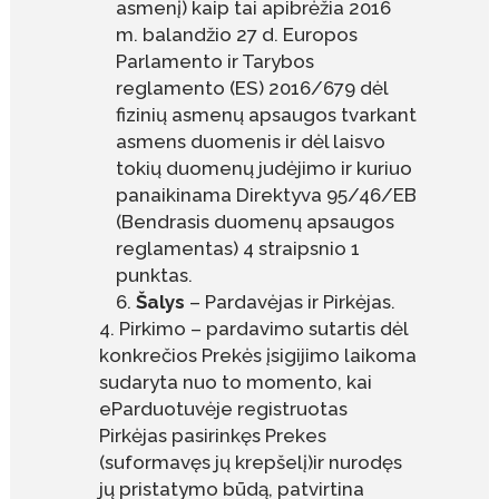
asmenį) kaip tai apibrėžia 2016
m. balandžio 27 d. Europos
Parlamento ir Tarybos
reglamento (ES) 2016/679 dėl
fizinių asmenų apsaugos tvarkant
asmens duomenis ir dėl laisvo
tokių duomenų judėjimo ir kuriuo
panaikinama Direktyva 95/46/EB
(Bendrasis duomenų apsaugos
reglamentas) 4 straipsnio 1
punktas.
Šalys
– Pardavėjas ir Pirkėjas.
Pirkimo – pardavimo sutartis dėl
konkrečios Prekės įsigijimo laikoma
sudaryta nuo to momento, kai
eParduotuvėje registruotas
Pirkėjas pasirinkęs Prekes
(suformavęs jų krepšelį)‌ir nurodęs
jų pristatymo būdą, patvirtina