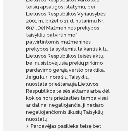
teisių apsaugos įstatymu, bei
Lietuvos Respublikos Vyriausybės
2001 m. birželio 11 d. nutarimu Nr.
697 „Dėl Mažmeninės prekybos
taisyklių patvirtinimo“
patvirtintomis mažmeninės
prekybos taisyklėmis, laikantis kitų
Lietuvos Respublikos teisės aktų,
bei nusistovėjusia prekių pirkimo
pardavimo gerąją verslo praktika.
Jeigu kuri nors šių Taisyklių
nuostata prieštarauja Lietuvos
Respublikos teisės aktams arba dėl
kokios nors priežasties tampa visai
ar dalinai negaliojančia, ji nedaro
negaliojančiomis likusių Taisyklių
nuostatų.
Pardavėjas pasilieka teisę bet