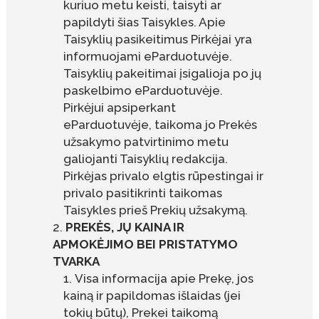
kuriuo metu keisti, taisyti ar
papildyti šias Taisykles. Apie
Taisyklių pasikeitimus Pirkėjai yra
informuojami eParduotuvėje.
Taisyklių pakeitimai įsigalioja po jų
paskelbimo eParduotuvėje.
Pirkėjui apsiperkant
eParduotuvėje, taikoma jo Prekės
užsakymo patvirtinimo metu
galiojanti Taisyklių redakcija.
Pirkėjas privalo elgtis rūpestingai ir
privalo pasitikrinti taikomas
Taisykles prieš Prekių užsakymą.
PREKĖS, JŲ KAINA IR
APMOKĖJIMO BEI PRISTATYMO
TVARKA
Visa informacija apie Prekę, jos
kainą ir papildomas išlaidas (jei
tokių būtų), Prekei taikomą