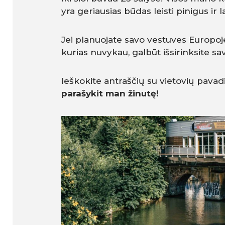
yra geriausias būdas leisti pinigus ir 
Jei planuojate savo vestuves Europoje 
kurias nuvykau, galbūt išsirinksite s
Ieškokite antraščių su vietovių pavadin
parašykit man žinutę!