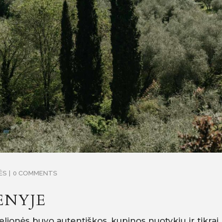
ĖS
0 COMMENTS
ENYJE
 kelionės buvo autentiškos, kupinos nuotykių ir tik