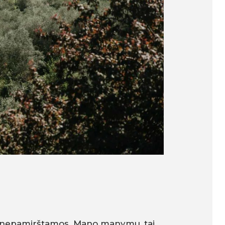
rai nepamirštamos. Mano manymu, tai