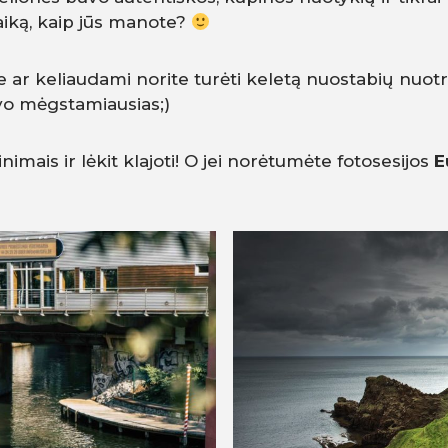
laiką, kaip jūs manote?
ar keliaudami norite turėti keletą nuostabių nuotrauk
avo mėgstamiausias;)
imais ir lėkit klajoti! O jei norėtumėte fotosesijos
Eu