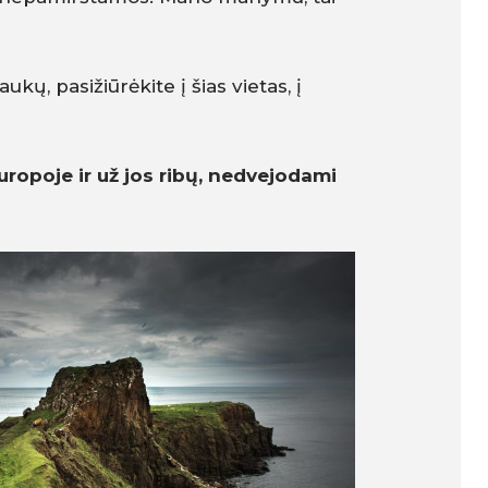
ų, pasižiūrėkite į šias vietas, į
ropoje ir už jos ribų, nedvejodami