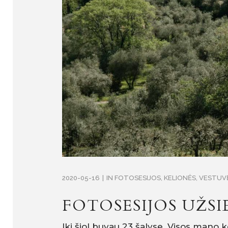
2020-05-16
IN
FOTOSESIJOS
,
KELIONĖS
,
VESTUV
FOTOSESIJOS UŽSI
Iki šiol buvau 23 šalyse. Visos mano